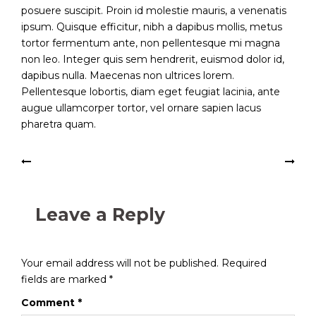
posuere suscipit. Proin id molestie mauris, a venenatis
ipsum. Quisque efficitur, nibh a dapibus mollis, metus
tortor fermentum ante, non pellentesque mi magna
non leo. Integer quis sem hendrerit, euismod dolor id,
dapibus nulla. Maecenas non ultrices lorem.
Pellentesque lobortis, diam eget feugiat lacinia, ante
augue ullamcorper tortor, vel ornare sapien lacus
pharetra quam.
Post
A day at the office
Just a crowded street
navigation
Leave a Reply
Your email address will not be published.
Required
fields are marked
*
Comment
*