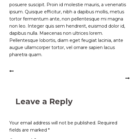
posuere suscipit. Proin id molestie mauris, a venenatis
ipsum. Quisque efficitur, nibh a dapibus mollis, metus
tortor fermentum ante, non pellentesque mi magna
non leo. Integer quis sem hendrerit, euismod dolor id,
dapibus nulla. Maecenas non ultrices lorem.
Pellentesque lobortis, diam eget feugiat lacinia, ante
augue ullamcorper tortor, vel ornare sapien lacus
pharetra quam.
Post
Just a simple post
Don’t miss our next event
navigation
Leave a Reply
Your email address will not be published.
Required
fields are marked
*